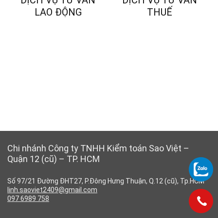
DỊCH VỤ TƯ VẤN
DỊCH VỤ TƯ VẤN
LAO ĐỘNG
THUẾ
Chi nhánh Công ty TNHH Kiểm toán Sao Việt –
Quận 12 (cũ) – TP. HCM
Số 97/21 Đường ĐHT27, P.Đông Hưng Thuận, Q.12 (cũ), Tp.HCM
linh.saoviet2409@gmail.com
097 6989 758