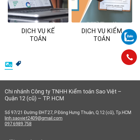
DỊCH VỤ KẾ
DỊCH VỤ KIỂM
TOÁN
TOÁN
Chi nhánh Công ty TNHH Kiểm toán Sao Việt –
Quận 12 (cũ) – TP. HCM
Số 97/21 Đường ĐHT27, P.Đông Hưng Thuận, Q.12 (cũ), Tp.HCM
linh.saoviet2409@gmail.com
097 6989 758