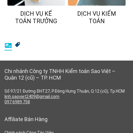
DỊCH VỤ KẾ
DỊCH VỤ KIỂM
TOÁN TRƯỞNG
TOÁN
Chi nhánh Công ty TNHH Kiểm toán Sao Việt –
Quận 12 (cũ) – TP. HCM
Số 97/21 Đường ĐHT27, P.Đông Hưng Thuận, Q.12 (cũ), Tp.HCM
linh.saoviet2409@gmail.com
097 6989 758
Affiliate Bán Hàng
Chính sách Công Tác Viên