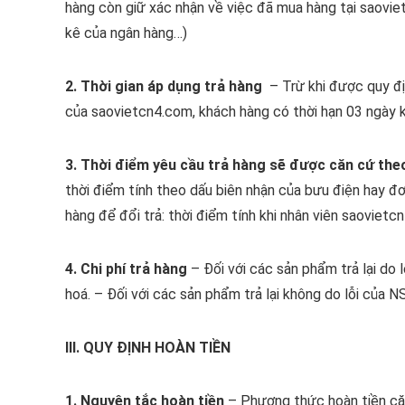
hàng còn giữ xác nhận về việc đã mua hàng tại saovie
kê của ngân hàng…)
2. Thời gian áp dụng trả hàng
– Trừ khi được quy đị
của saovietcn4.com, khách hàng có thời hạn 03 ngày kể
3. Thời điểm yêu cầu trả hàng sẽ được căn cứ the
thời điểm tính theo dấu biên nhận của bưu điện hay đ
hàng để đổi trả: thời điểm tính khi nhân viên saovietc
4. Chi phí trả hàng
– Đối với các sản phẩm trả lại do 
hoá. – Đối với các sản phẩm trả lại không do lỗi của NSX
III. QUY ĐỊNH HOÀN TIỀN
1. Nguyên tắc hoàn tiền
– Phương thức hoàn tiền că