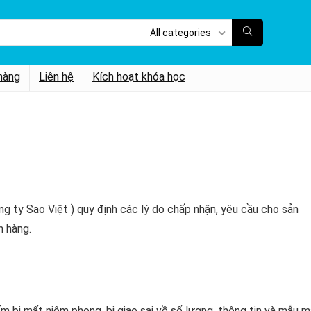
All categories
hàng
Liên hệ
Kích hoạt khóa học
 ty Sao Việt ) quy định các lý do chấp nhận, yêu cầu cho sản
h hàng.
 bị mất niêm phong, bị giao sai về số lượng, thông tin và mẫu m