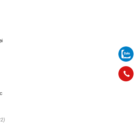
ại
ệc
22)