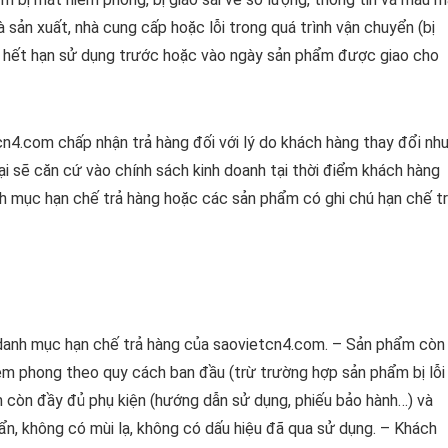
 sản xuất, nhà cung cấp hoặc lỗi trong quá trình vận chuyển (bị
hẩm hết hạn sử dụng trước hoặc vào ngày sản phẩm được giao cho
n4.com chấp nhận trả hàng đối với lý do khách hàng thay đổi nh
ại sẽ căn cứ vào chính sách kinh doanh tại thời điểm khách hàng
 mục hạn chế trả hàng hoặc các sản phẩm có ghi chú hạn chế t
anh mục hạn chế trả hàng của saovietcn4.com. – Sản phẩm còn
êm phong theo quy cách ban đầu (trừ trường hợp sản phẩm bị lỗi
ẩm còn đầy đủ phụ kiện (hướng dẫn sử dụng, phiếu bảo hành…) và
n, không có mùi lạ, không có dấu hiệu đã qua sử dụng. – Khách