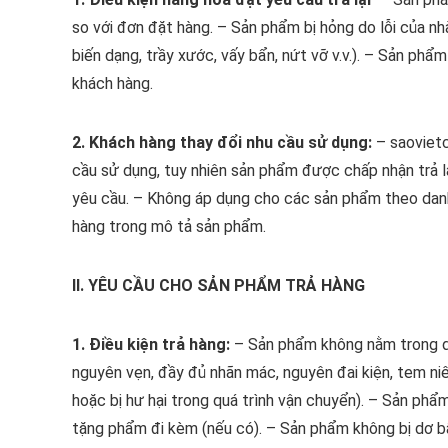
so với đơn đặt hàng. – Sản phẩm bị hỏng do lỗi của nhà
biến dạng, trầy xước, vấy bẩn, nứt vỡ v.v.). – Sản p
khách hàng.
2. Khách hàng thay đổi nhu cầu sử dụng:
– saovietc
cầu sử dụng, tuy nhiên sản phẩm được chấp nhận trả l
yêu cầu. – Không áp dụng cho các sản phẩm theo danh
hàng trong mô tả sản phẩm.
II. YÊU CẦU CHO SẢN PHẨM TRẢ HÀNG
1. Điều kiện trả hàng:
– Sản phẩm không nằm trong d
nguyên vẹn, đầy đủ nhãn mác, nguyên đai kiện, tem ni
hoặc bị hư hại trong quá trình vận chuyển). – Sản ph
tặng phẩm đi kèm (nếu có). – Sản phẩm không bị dơ bẩ